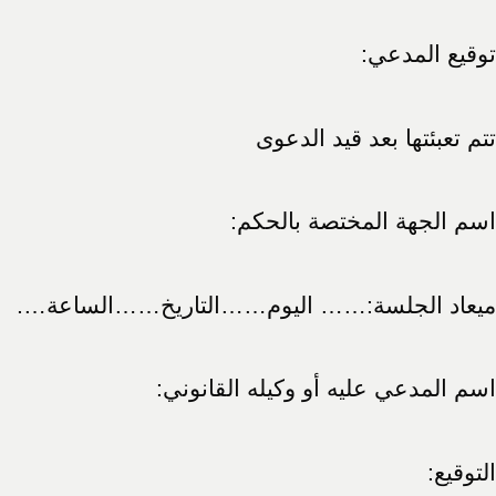
توقيع المدعي:
تتم تعبئتها بعد قيد الدعوى
اسم الجهة المختصة بالحكم:
ميعاد الجلسة:…… اليوم……التاريخ……الساعة….
اسم المدعي عليه أو وكيله القانوني:
التوقيع: