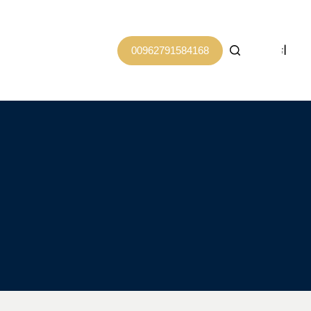
اتصل بنا
00962791584168