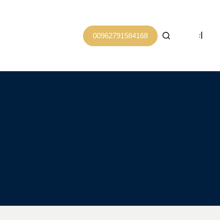
اتصل بنا
00962791584168