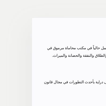
لأحوال الشخصية الأردني، ولدي خبرة واسعة في هذا المجال تزيد عن 10 سنوات. أعمل حالياً في مكتب محاماة مرموق في
الطلاق والنفقة والحضانة والميراث.
على دراية بأحدث التطورات في مجال قانون