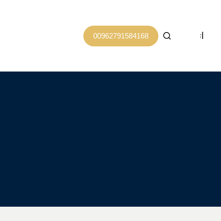
اتصل بنا
00962791584168