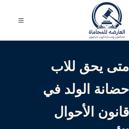
لتجاوز
لى
لمحتوى
متى يحق للاب
حضانة الولد في
قانون الأحوال