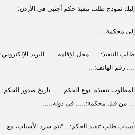
إليك نموذج طلب تنفيذ حكم أجنبي في الأردن:
إلى محكمة…..
طالب التنفيذ:….. محل الإقامة:….. البريد الإلكتروني:
…. رقم الهاتف:….
المطلوب تنفيذه: نوع الحكم:….. تاريخ صدور الحكم:
… من قبل محكمة:….. في دولة…..
أسباب طلب تنفيذ الحكم:…”يتم سرد الأسباب، مع